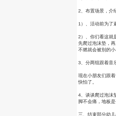
2、布置场景，介
1）、活动前为了
2）、你们看这就
先爬过泡沫垫，再
不燃就会被别的小
3、分两组跟着音
现在小朋友们跟着
快怕了。
4、谈谈爬过泡沫
脚不会痛，地板是
三、结束部分幼儿