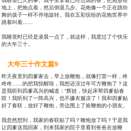
我盼望已久的事。我手里拿着已经点燃的香，把炮放在
地上，把炮点着，然后倒退几步。花炮像一个正在跳街
舞的孩子一样不停地旋转。我在五彩缤纷的花炮世界中
跳着叫着……
我睡觉时已经是凌晨一点了，就这样，我度过了个快乐
的大年三十。
大年三十作文篇9
昨天夜里到四爹家去，早上放鞭炮，就像打雷一样，咚
咚咚……的把我惊醒啦，我想还没过年可方鞭炮了？这
是我听到四爹高兴的喊道：“辉娃，快起床帮四爹贴春
联！我听到了一阵高兴，也不嫌衣服凉了！我和四爹贴
好了春联，放好了鞭炮，旁边围上了捡鞭炮的小朋友。
我忽然想到，我家的春联贴了吗？鞭炮放了吗？于是我
让四爹送我回家，到来我家的院子里看到爸爸在放鞭