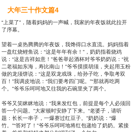
大年三十作文篇4
“上菜了”，随着妈妈的一声喊，我家的年夜饭就此拉开
了序幕。
望着一桌热腾腾的年夜饭，我馋得口水直流。妈妈指着
一盘红烧鲤鱼说：“这是年年有余！”，奶奶指着烧鸡
说：“这是吉祥如意！”爸爸举起酒杯对爷爷奶奶说：“祝
二老福如东海，寿比南山！”爷爷摸摸胡须，夹起用玉粉
做的龙须饼说：“这是双龙戏珠，给孙子吃，争取考双
百！”我调皮地说：“我们要考四门呢。”“那就再吃两
个。”爷爷乐呵呵地又往我的石碗里夹了两个。
爷爷又笑眯眯地说：“我来发红包，前提是每个人必须回
答一个问题。”大家顿时安静了下来。“老婆子，请听
题：长长一串子，一爆赛过红豆子。”奶奶说：“爆
竹。”“答对了！”爷爷乐呵呵地将红包递给了奶奶。紧接