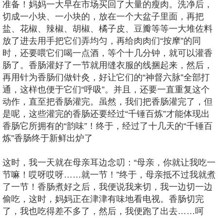
准备！妈妈一大早在市场买回了大量的瘦肉。洗净后，
切成一小块、一小块的，放在一个大盆子里面，再把
盐、花椒、辣椒、胡椒、橘子皮、豆瓣等等一大堆佐料
放了进去用手把它们弄均匀，再给肉肉们“按摩”的同
时，还要喂它们喝一点酒，等个十几分钟，就可以灌香
肠了。香肠灌好了一节就用缝衣服的线捆起来，然后，
再用针为香肠们做针灸，好让它们的“神督六脉”全部打
通，这样也便于它们“呼吸”。并且，还要一直重复这个
动作，直至把香肠灌完。虽然，我们把香肠灌完了，但
是呢，这些灌完的香肠还要经过“千锤百炼”才能体现出
香肠它所拥有的“韵味”！终于，经过了十几天的“千锤百
炼”香肠终于新鲜出炉了
这时，我一天就在母亲耳边念叨：“母亲，你就让我吃一
节嘛！哎呀哎呀……就一节！”终于，母亲抵不过我就煮
了一节！香肠煮好之后，我便说我来切，我一边切一边
偷吃，这时，妈妈正在津津有味地看电视。香肠切完
了，我也吃得差不多了，然后，我便跑了出去……呵