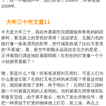
了，在一声鞭炮声中，我们辞去了2008年，即将迎接
2009年。
大年三十作文篇11
今天是大年三十，我在外婆家吃完团圆饭和爸爸妈妈回
家时，看见路上的景色好美呀！远远望去，五颜六色的
路灯像一条条漂亮的彩带，把竹城装扮成了比白天更美
的“不夜城”。看，夜空中那颗永远高挂在北方的星星，
正冲着我们调皮地眨着眼睛呢！红彤彤的灯笼像一个个
小姑娘害羞极了！
咦，那是什么？哦！听爸爸讲那叫孔明灯。可是人们为
什么要放它呢？孔明灯又有怎样的来历呢？带着这些疑
问，我回家查阅了资料，终于明白了：孔明灯是三国时
期一个叫诸葛孔明的人发明的。当时诸葛孔明带领军队
和敌军交战，由于寡不敌众，他为了发出求救信号，便
把一种类似于灯笼的物体做上灯芯，装上油，再点上