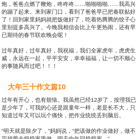
炮，爸爸点燃了鞭炮，咚咚咚……啪啪啪啪……我高兴
的蹦了起来。来到家门口，看到了爸爸早已把春联贴好
了！回到家里妈妈就把饭做好了，吃着热腾腾的饺子心
里别提多高兴了。今晚我相信会比上午更热闹，还有早
已期待的春节联欢晚会呢！
过年真好，过年真好，我祝福，我们全家虎年，虎虎生
威，永远在一起，平平安安，幸幸福福，让一切不顺心
的事随风而过吧！！！
大年三十作文篇10
过年有开心，也有烦恼。我虽然已经12岁了，按理我已
是少年了，可我的心还是跟童年一样，老是长不大，只
知道过年又可以玩个痛快，把作业统统丢到脑后。
“明天就是除夕了，”妈妈说，“把该做的作业做好，做不
完就带去奶奶家里做，明天中午回奶奶家。”