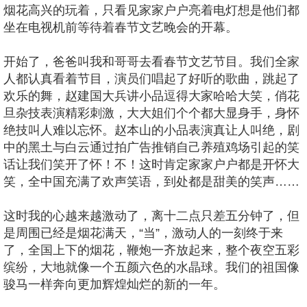
烟花高兴的玩着，只看见家家户户亮着电灯想是他们都
坐在电视机前等待着春节文艺晚会的开幕。
开始了，爸爸叫我和哥哥去看春节文艺节目。我们全家
人都认真看着节目，演员们唱起了好听的歌曲，跳起了
欢乐的舞，赵建国大兵讲小品逗得大家哈哈大笑，俏花
旦杂技表演精彩刺激，大大姐们个个都大显身手，身怀
绝技叫人难以忘怀。赵本山的小品表演真让人叫绝，剧
中的黑土与白云通过拍广告推销自己养殖鸡场引起的笑
话让我们笑开了怀！不！这时肯定家家户户都是开怀大
笑，全中国充满了欢声笑语，到处都是甜美的笑声……
这时我的心越来越激动了，离十二点只差五分钟了，但
是周围已经是烟花满天，“当”，激动人的一刻终于来
了，全国上下的烟花，鞭炮一齐放起来，整个夜空五彩
缤纷，大地就像一个五颜六色的水晶球。我们的祖国像
骏马一样奔向更加辉煌灿烂的新的一年。