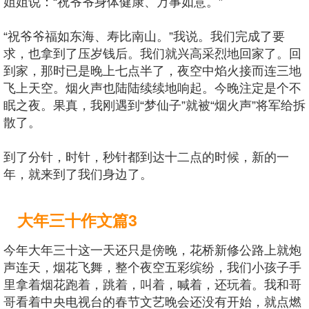
姐姐说：“祝爷爷身体健康、万事如意。”
“祝爷爷福如东海、寿比南山。”我说。我们完成了要
求，也拿到了压岁钱后。我们就兴高采烈地回家了。回
到家，那时已是晚上七点半了，夜空中焰火接而连三地
飞上天空。烟火声也陆陆续续地响起。今晚注定是个不
眠之夜。果真，我刚遇到“梦仙子”就被“烟火声”将军给拆
散了。
到了分针，时针，秒针都到达十二点的时候，新的一
年，就来到了我们身边了。
大年三十作文篇3
今年大年三十这一天还只是傍晚，花桥新修公路上就炮
声连天，烟花飞舞，整个夜空五彩缤纷，我们小孩子手
里拿着烟花跑着，跳着，叫着，喊着，还玩着。我和哥
哥看着中央电视台的春节文艺晚会还没有开始，就点燃