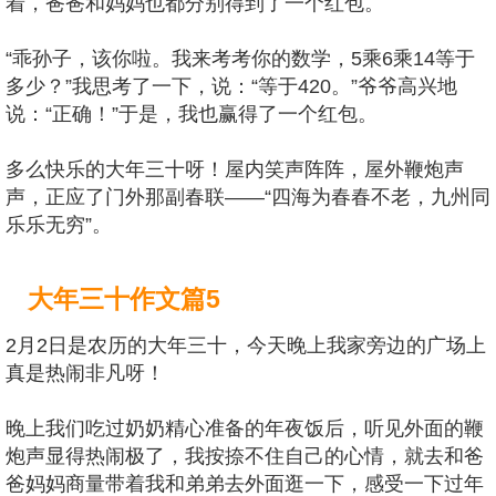
着，爸爸和妈妈也都分别得到了一个红包。
“乖孙子，该你啦。我来考考你的数学，5乘6乘14等于
多少？”我思考了一下，说：“等于420。”爷爷高兴地
说：“正确！”于是，我也赢得了一个红包。
多么快乐的大年三十呀！屋内笑声阵阵，屋外鞭炮声
声，正应了门外那副春联——“四海为春春不老，九州同
乐乐无穷”。
大年三十作文篇5
2月2日是农历的大年三十，今天晚上我家旁边的广场上
真是热闹非凡呀！
晚上我们吃过奶奶精心准备的年夜饭后，听见外面的鞭
炮声显得热闹极了，我按捺不住自己的心情，就去和爸
爸妈妈商量带着我和弟弟去外面逛一下，感受一下过年