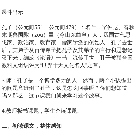
课件出示：
孔子（公元前551—公元前479）：名丘，字仲尼。春秋
末期鲁国陬（zōu）邑（今山东曲阜）人，我国古代思
想家、政治家、教育家，儒家学派的创始人。孔子去世
后，其弟子及再传弟子把孔子及其弟子的言行和思想记
录下来，编成《论语》一书，流传于世。孔子被联合国
教科文组织评为“世界十大文化名人”之首。
3.师：孔子是一个博学多才的人，然而，两个小孩提出
的问题竟难倒了孔子，这是怎么回事呢？你们想知道
吗？那么，这节课我们就来学习这个故事。
4.教师板书课题，学生齐读课题。
二、初读课文，整体感知