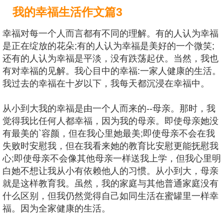
我的幸福生活作文篇3
幸福对每一个人而言都有不同的理解。有的人认为幸福
是正在绽放的花朵;有的人认为幸福是美好的一个微笑;
还有的人认为幸福是平淡，没有跌荡起伏。当然，我也
有对幸福的见解。我心目中的幸福:一家人健康的生活。
我过去的幸福在十岁以下，我每天都沉浸在幸福中。
从小到大我的幸福是由一个人而来的--母亲。那时，我
觉得我比任何人都幸福，因为我的母亲。即使母亲她没
有最美的`容颜，但在我心里她最美;即使母亲不会在我
失败时安慰我，但在我看来她的教育比安慰更能抚慰我
心;即使母亲不会像其他母亲一样送我上学，但我心里明
白她不想让我从小有依赖他人的习惯。从小到大，母亲
就是这样教育我。虽然，我的家庭与其他普通家庭没有
什么区别，但我仍然觉得自己如同生活在蜜罐里一样幸
福。因为全家健康的生活。