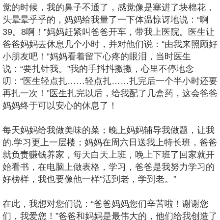
觉的时候，我的鼻子不通了，感觉像是塞进了块棉花，
头晕晕乎乎的，妈妈给我量了一下体温惊讶地说：“啊
39。8啊！”妈妈赶紧叫爸爸开车，带我上医院。医生让
爸爸妈妈去休息几个小时，并对他们说：“由我来照顾好
小朋友吧！”妈妈看着留下心疼的眼泪，当时医生
说：“要扎针我。”我的手抖抖擞擞，心里不停地念
叨：“医生轻点扎……轻点扎……扎完后一个半小时还要
再扎一次！”医生扎完以后，给我配了几盒药，这会爸爸
妈妈终于可以安心的休息了！
每天妈妈给我做美味的菜；晚上妈妈辅导我做题，让我
的.学习更上一层楼；妈妈在周六日送我上特长班，爸爸
就负责赚钱养家，每天白天上班，晚上下班了回家就开
始看书，在电脑上做表格，学习，爸爸是我努力学习的
好榜样，我也要像他一样“活到老，学到老。”
在此，我想对您们说：“爸爸妈妈您们辛苦啦！谢谢您
们，我爱您！”爸爸和妈妈是最伟大的，他们给我创造了