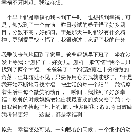
幸福不算困难。我这样想。
一个早上都是幸福的我来到了午时，也想找到幸福，可
是，却找到了一个苦恼。昨日考试的卷子错了好多题
目，分数不高，好郁闷。于是那天午时都没有什么精
神，更别提寻找幸福了，我很难过，忘记了我的任务。
我垂头丧气地回到了家里。爸爸妈妈早下班了，坐在沙
发上等我：“怎样了，好女儿。怎样一脸苦恼”“我今日只
找到了两个幸福。”爸爸笑了：“幸福隐藏在十分细微的
角落，但却随处不见，只要你用心去找就能够了。”于是
我开始不断地寻找幸福，把生活的每一个细节，我揣摩
着生活中每个微笑的动作，一瞬间，我找到了好多幸
福：晚餐的时候妈妈把她自我最喜欢的菜夹给了我；今
日我帮同学捡起了地上的.笔，他多谢我；教师今日鼓励
我考得更好……这些，都是幸福啊！
原先，幸福随处可见。一句暖心的问候，一个细小的动