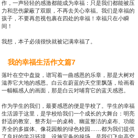
作，一声轻轻的感激都能成为幸福：只是我们都能被压
力和悲伤蒙蔽了双眼，不再去关心幸福。我们是幸福的
孩子，不要再忽视包裹在四处的幸福！幸福只在小瞬
间！
我想，本子必须很快就被记满幸福了。
我的幸福生活作文篇7
落叶在空中盘旋，谱写着一曲感恩的乐章，那是大树对
滋养它大地的感恩。白云在蔚蓝的天空里飘荡，绘画着
一幅幅感人的画面，那是白云对哺育它的蓝天感恩。
作为学生的我们，最要感恩的便是学校了。学生的幸福
生活源于这里，是学校给我们一个成长的大舞台：明亮
舒适的教室、整齐划一的桌椅、幽蓝整洁的桌布、功能
齐全的多媒体、像花园般的绿色校园……都为我们提供
了良好的学习环境。设施完备的操场，是我们飞向高空