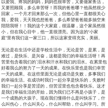
以爱我、疼我的妈妈，妈妈也很幸苦，又要做家务活，
又要照顾我，多么幸苦呀！而我的爸爸哪？他虽然很少
回家，一个月才回来那么一次，但他心里一直都很关心
我，爱我，天天我也想爸爸，多么希望爸爸能多抽空来
陪陪我呀！！我的这个大家庭，很温馨，这个家虽然很
小，但在我心目中，他一直很漂亮。因为这的“小家
庭”里有我们这一家三口，所以这家变得充实，美丽。
无论是在生活中还是学校生活中，无论是苦，是累，是
难过，是快乐、是兴奋，这都是我们的幸福生活呀！再
苦里包含着我们的`泪水和汗水和我们的泪水。在累里包
好着我么的努力了一天的成果。在快乐里也是我们幸苦
一天的成果。在这些里面无论是成功是失败，多事我们
的幸福生活。在成功时我们一起分享是快乐的，失败时
我们一起分享是苦涩的，但苦涩里也包含着快乐。这才
是我们幸福生活的开始，因为我们已不再是小孩子，是
一个成熟的大孩子。现在我们懂得什么是叫快乐了，什
么叫伤心，什么叫关心，什么叫帮助，什么叫学习。所