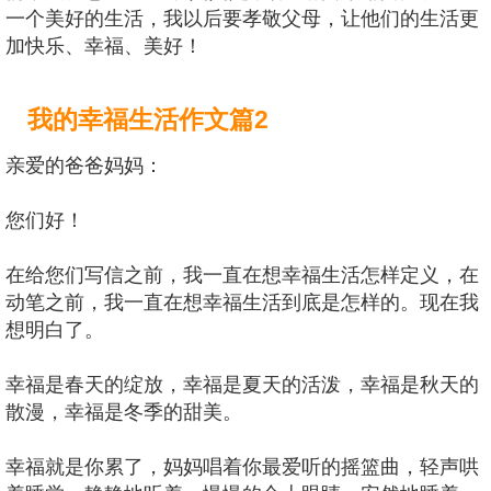
一个美好的生活，我以后要孝敬父母，让他们的生活更
加快乐、幸福、美好！
我的幸福生活作文篇2
亲爱的爸爸妈妈：
您们好！
在给您们写信之前，我一直在想幸福生活怎样定义，在
动笔之前，我一直在想幸福生活到底是怎样的。现在我
想明白了。
幸福是春天的绽放，幸福是夏天的活泼，幸福是秋天的
散漫，幸福是冬季的甜美。
幸福就是你累了，妈妈唱着你最爱听的摇篮曲，轻声哄