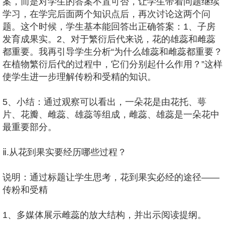
案，而是对学生的答案不置可否，让学生带着问题继续
学习，在学完后面两个知识点后，再次讨论这两个问
题。这个时候，学生基本能回答出正确答案：1、子房
发育成果实。2、对于繁衍后代来说，花的雄蕊和雌蕊
都重要。我再引导学生分析“为什么雄蕊和雌蕊都重要？
在植物繁衍后代的过程中，它们分别起什么作用？”这样
使学生进一步理解传粉和受精的知识。
5、小结：通过观察可以看出，一朵花是由花托、萼
片、花瓣、雌蕊、雄蕊等组成，雌蕊、雄蕊是一朵花中
最重要部分。
ⅱ.从花到果实要经历哪些过程？
说明：通过标题让学生思考，花到果实必经的途径——
传粉和受精
1、多媒体展示雌蕊的放大结构，并出示阅读提纲。