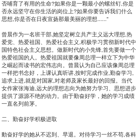
否哺育了有用的生命?如果你是一颗最小的螺丝钉,你是
否永远坚守在你生活的岗位上?如果你要告诉我们什么
思想,你是否在日夜宣扬那最美丽的理想......”
曾晨作为一名班干部,她坚定树立共产主义远大理想,热
爱党、热爱祖国、热爱社会主义,积极学习贯彻新时代中
国特色社会主义思想。做新时代的小先锋,首先要做一个
热爱祖国的人。热爱祖国就要像周总理一样立下为中华
之崛起而读书的宏伟志向。曾晨认为自己应该像周总理
一样把书念好，上课认真听讲,按时完成作业,勤奋学习,
追求上进,就是对国家,对老师及家长最好的回报。当代
女作家张海迪,远大的理想志向为她努力学习、思想进步
提供了源源不绝的动力。由于勤奋好学，她的学习成绩
一直名列前茅。
二、勤奋好学积极进取
動奋好学的她从不迟到、早退。对待学习一丝不苟,各科