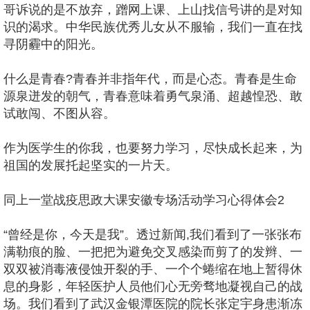
哥诉说的是不放弃，蹭网上课、上山找信号讲的是对知
识的渴求。中华民族优秀儿女从不服输，我们一直在找
寻阴霾中的阳光。
什么是青春?青春并非指年代，而是心态。青春是生命
源泉迸发的朝气，青春意味着勇气泉涌、超越惶恐、敢
试敢闯、不图从容。
作为医学生的你我，也要努力学习，尽快成长起来，为
祖国的发展托起坚实的一片天。
同上一堂战疫思政大课安徽专场活动学习心得体会2
“曾经是你，今天是我”。透过新闻,我们看到了一张张布
满勒痕的脸、一把把为避免交叉感染而剪了的发辫、一
双双被消毒液侵蚀开裂的手、一个个蜷缩在地上暂得休
息的身影，年轻医护人员他们心无旁骛地凝视自己的战
场。我们看到了武汉金银潭医院的院长张定宇身患渐冻