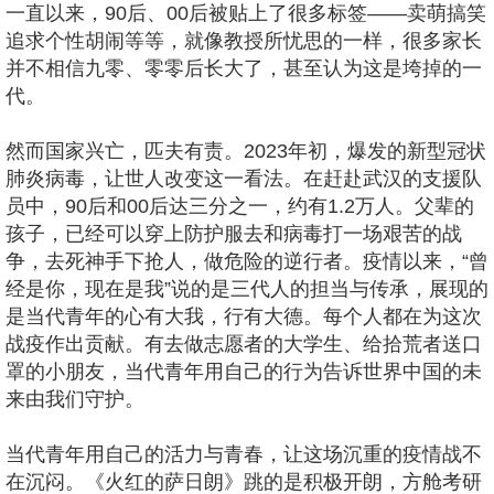
一直以来，90后、00后被贴上了很多标签——卖萌搞笑
追求个性胡闹等等，就像教授所忧思的一样，很多家长
并不相信九零、零零后长大了，甚至认为这是垮掉的一
代。
然而国家兴亡，匹夫有责。2023年初，爆发的新型冠状
肺炎病毒，让世人改变这一看法。在赶赴武汉的支援队
员中，90后和00后达三分之一，约有1.2万人。父辈的
孩子，已经可以穿上防护服去和病毒打一场艰苦的战
争，去死神手下抢人，做危险的逆行者。疫情以来，“曾
经是你，现在是我”说的是三代人的担当与传承，展现的
是当代青年的心有大我，行有大德。每个人都在为这次
战疫作出贡献。有去做志愿者的大学生、给拾荒者送口
罩的小朋友，当代青年用自己的行为告诉世界中国的未
来由我们守护。
当代青年用自己的活力与青春，让这场沉重的疫情战不
在沉闷。《火红的萨日朗》跳的是积极开朗，方舱考研