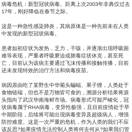
病毒危机：新型冠状病毒。距离上次2003年非典仅过去
17年，刚好降临在春节之际。
这是一种急性感染肺炎，其病原体是一种先前未在人类
中发现的新型冠状病毒。
患者如初症状为发热，乏力，干咳，并逐渐出现呼吸困
难等表现，严重者呼吸窘迫或脓毒症状休克，甚至死
亡，目前认为该病主要通过飞沫传播和接触传播，目前
还未发现特效的治疗方法和病毒疫苗。
病因原由吃了某野生中华菊头蝙蝠、果子狸，人类处于
食物链端，但也不是万物皆可食的，溯源分析结果将源
头指向了武汉华南海鲜市场。病毒形式可能严峻化，冠
状病毒属于RHA病毒，变异性极强，且目前疫情处于早
中期阶段，后续将可能出现病毒变异及超级病人，增强
防控难度。这是一次严重的危机，作为人类的我们不应
该反思?如果疫情无法控制人类将何去何从?如果我们管