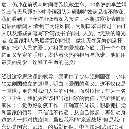
症，仍冲在前线与时间赛跑挽救生命、70多岁的李兰娟
院士每天只睡3小时带领团队为研制特效药品夜不能寐;
我们看到了坚守阵地做着深入报道，不断披露疫情最新
进展的新闻人;看到了为建医院，为制口罩日夜赶工的工
人以及那些奋笔写下“请战书”的医护人员。“无数的追光
者”在国家和人民最需要的时候，做出无怨无悔的选择。
他们把对人民的爱，对祖国的爱放在心底，用一个个鲜
红而又坚定的手印，表达着火热的担当与承诺。他们用
最美的身影，诠释了生命的意义!
经过这堂思政课的教导，我明白了少年强则国强，少年
独立则国独立的道理，明白了爱国的意义。这不仅仅是
一堂课，更是对我们人生的引领。面对疫情，作为一名
公卫学生，我们更应该担当起国家的责任，守护我们的
家园：自觉做好防疫工作，正确宣传知识，积极拥护党
和国家的领导，不信谣不传谣，从自己做起，再带动身
边的人一起对抗疫情。虽然我不能“亲近战场”但是我们
永远是国家、武汉、的后勤部队。中国加油!武汉加油!