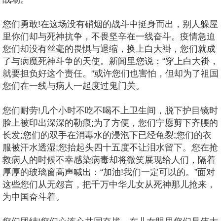
您们勇敢!在这场没有硝烟的战斗中挺身而出，别人躲屋
里你们却与死神抗争，不畏坚辛在一线奋斗。疫情急迫
您们却没有丝毫的畏惧与退缩，换上白大褂，您们就成
了与病魔死神斗争的天使。新闻里您说：“穿上白大褂，
就要担负好这个责任。”或许您们也害怕，但却为了祖国
您们在一线与病人一起度过鬼门关。
您们耐劳!几个小时不吃不喝不上卫生间，脱下护目镜时
脸上被印出深深的勒痕;为了方便，您们宁愿剪下齐腰的
长发;您们的双手在消毒水的浸泡下已经龟裂;您们的衣
服被汗水透湿;您抬起头四十五度不让泪水留下。您在抢
救病人的时候不幸感染病毒却将微笑展现给人们，隔着
厚厚的玻璃窗高声喊出：“加油!我们一定可以的。”面对
这些您们从无怨言，把千万中华儿女从死神那儿抢来，
为中国奋斗着。