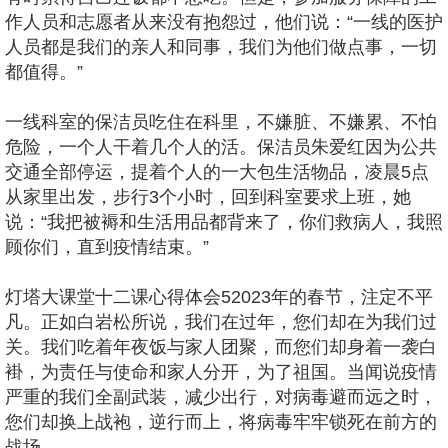
作人员和志愿者从来没有抱怨过，他们说：“一线的医护
人员都是我们的亲人和同事，我们为他们做点事，一切
都值得。”
一线科室的保洁员吃住在科里，不嫌脏、不嫌累、不怕
危险，一个人干着几个人的活。保洁员朱爱红因为公共
交通全部停运，提着个人的一大包生活物品，凌晨5点
从家里出发，步行3个小时，回到科室要求上班，她
说：“我把被褥和生活用品都背来了，你们救病人，我照
顾你们，直到疫情结束。”
灯塔大课堂十二课心得体会52023年的春节，注定不平
凡。正如白岩松所说，我们在过年，您们却在为我们过
关。我们吃着年夜饭与家人团聚，而您们却身着一袭白
褂，为责任与使命和家人分开，为了祖国。当闻说疫情
严重的我们全副武装，减少出行，对病毒避而远之时，
您们却换上战袍，逆行而上，将病毒牢牢锁死在前方的
战场。