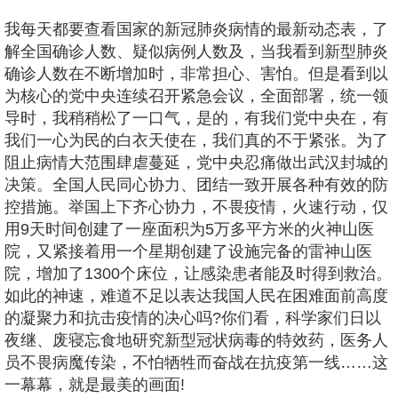
我每天都要查看国家的新冠肺炎病情的最新动态表，了
解全国确诊人数、疑似病例人数及，当我看到新型肺炎
确诊人数在不断增加时，非常担心、害怕。但是看到以
为核心的党中央连续召开紧急会议，全面部署，统一领
导时，我稍稍松了一口气，是的，有我们党中央在，有
我们一心为民的白衣天使在，我们真的不于紧张。为了
阻止病情大范围肆虐蔓延，党中央忍痛做出武汉封城的
决策。全国人民同心协力、团结一致开展各种有效的防
控措施。举国上下齐心协力，不畏疫情，火速行动，仅
用9天时间创建了一座面积为5万多平方米的火神山医
院，又紧接着用一个星期创建了设施完备的雷神山医
院，增加了1300个床位，让感染患者能及时得到救治。
如此的神速，难道不足以表达我国人民在困难面前高度
的凝聚力和抗击疫情的决心吗?你们看，科学家们日以
夜继、废寝忘食地研究新型冠状病毒的特效药，医务人
员不畏病魔传染，不怕牺牲而奋战在抗疫第一线……这
一幕幕，就是最美的画面!