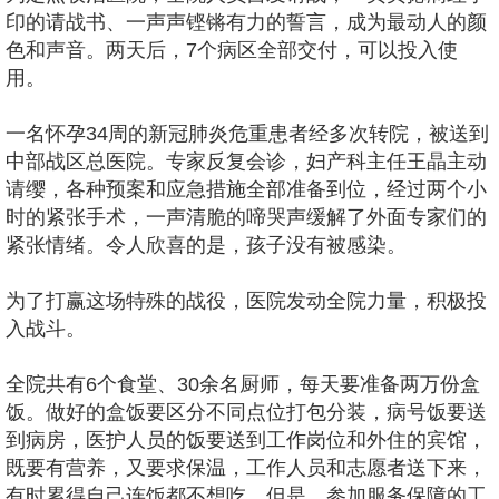
印的请战书、一声声铿锵有力的誓言，成为最动人的颜
色和声音。两天后，7个病区全部交付，可以投入使
用。
一名怀孕34周的新冠肺炎危重患者经多次转院，被送到
中部战区总医院。专家反复会诊，妇产科主任王晶主动
请缨，各种预案和应急措施全部准备到位，经过两个小
时的紧张手术，一声清脆的啼哭声缓解了外面专家们的
紧张情绪。令人欣喜的是，孩子没有被感染。
为了打赢这场特殊的战役，医院发动全院力量，积极投
入战斗。
全院共有6个食堂、30余名厨师，每天要准备两万份盒
饭。做好的盒饭要区分不同点位打包分装，病号饭要送
到病房，医护人员的饭要送到工作岗位和外住的宾馆，
既要有营养，又要求保温，工作人员和志愿者送下来，
有时累得自己连饭都不想吃。但是，参加服务保障的工