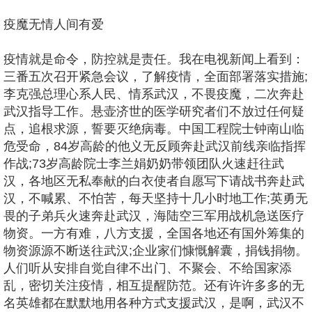
疫魔无情人间有爱
疫情就是命令，防控就是责任。我在电视新闻上看到：
三番五次召开紧急会议，了解疫情，全面部署落实措施;
李克强总理心系人民、情系武汉，不畏疫魔，二次奔赴
武汉指导工作。悬壶济世的医学研究者们不放过任何疑
点，追根求源，誓要灭绝病毒。中国工程院士钟南山临
危受命，84岁高龄的他义无反顾奔赴武汉前线亲临指挥
作战;73岁高龄院士李兰娟奶奶带领团队火速赶往武
汉，各地区无私奉献的白衣使者自愿写下请战书奔赴武
汉，不喊累、不怕苦，每天坚持十几小时地工作;英勇无
畏的子弟兵火速奔赴武汉，海陆空三军用战机急送医疗
物资。一方有难，八方支援，全国各地还有国外筹集的
物资源源不断送往武汉;企业家们慷慨解囊，捐钱捐物。
人们听从安排自觉自律不出门、不聚会、不给国家添
乱，密切关注疫情，相互提醒防范。还有许许多多的无
名英雄都在默默地用各种方式支援武汉，是啊，武汉不