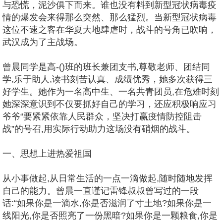
与恐慌，泥沙俱下而来。谁也没有料到新型冠状病毒疫
情的爆发会来得那么突然、那么猛烈。当新型冠状病毒
这位不速之客在华夏大地肆虐时，战斗的号角已吹响，
武汉成为了主战场。
曾晨同学是高-()班的班长兼团支书,尊敬老师、团结同
学,乐于助人,读书刻苦认真、成绩优秀，她多次获得三
好学生。她作为一名高中生、一名共青团员,在危难时刻
她深深意识到不仅要抓好自己的学习，还应积极响应习
爷爷“要紧紧依靠人民群众，坚决打赢疫情防控阻击
战”的号召,用实际行动助力这场没有硝烟的战斗。
一、思想上进热爱祖国
从小事做起,从日常生活的一点一滴做起,随时随地发挥
自己的能力。曾晨一直谨记雷锋叔叔曾写过的一段
话:“如果你是一滴水,你是否滋润了寸土地?如果你是一
线阳光,你是否照亮了一份黑暗?如果你是一颗粮食,你是